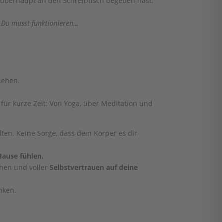
h überhaupt an den Schreibtisch begeben hast.
. Du musst funktionieren.
„
iehen.
für kurze Zeit:
Von Yoga, über Meditation und
ten. Keine Sorge, dass dein Körper es dir
Hause fühlen.
hen und voller
Selbstvertrauen
auf deine
enken.