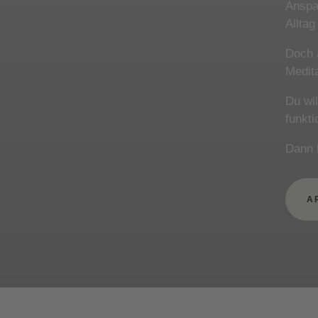
Anspa
Allta
Doch a
Medit
Du wil
funkti
Dann b
A