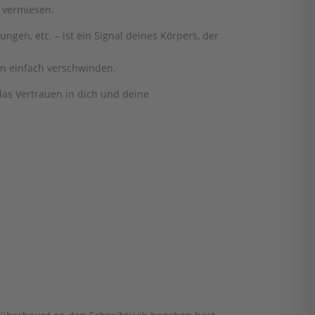
 vermiesen.
en, etc. – ist ein Signal deines Körpers, der
n einfach verschwinden.
das Vertrauen in dich und deine