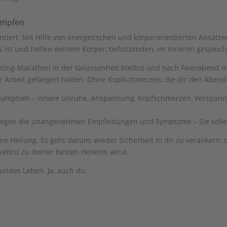
ämpfen
iert. Mit Hilfe von energetischen und körperorientierten Ansätzen
st und helfen deinem Körper, tiefsitzenden, im Inneren gespeiche
ting-Marathon in der Gelassenheit bleibst und nach Feierabend mit
er Arbeit gefangen halten. Ohne Kopfschmerzen, die dir den Abend
e Symptom – innere Unruhe, Anspannung, Kopfschmerzen, Verspannung
f gegen die unangenehmen Empfindungen und Symptome – Sie solle
ne Heilung. Es geht darum, wieder Sicherheit in dir zu verankern, 
elbst zu deiner besten Heilerin wirst.
sundes Leben. Ja, auch du.