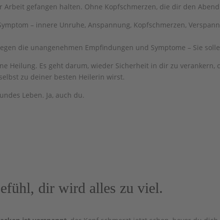
er Arbeit gefangen halten. Ohne Kopfschmerzen, die dir den Abend
e Symptom – innere Unruhe, Anspannung, Kopfschmerzen, Verspannung
f gegen die unangenehmen Empfindungen und Symptome – Sie solle
ne Heilung. Es geht darum, wieder Sicherheit in dir zu verankern, 
elbst zu deiner besten Heilerin wirst.
sundes Leben. Ja, auch du.
ühl, dir wird alles zu viel.