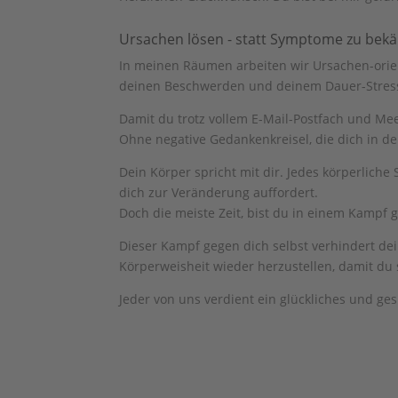
Ursachen lösen - statt Symptome zu bek
In meinen Räumen arbeiten wir Ursachen-orient
deinen Beschwerden und deinem Dauer-Stress i
Damit du trotz vollem E-Mail-Postfach und Mee
Ohne negative Gedankenkreisel, die dich in d
Dein Körper spricht mit dir. Jedes körperlich
dich zur Veränderung auffordert.
Doch die meiste Zeit, bist du in einem Kamp
Dieser Kampf gegen dich selbst verhindert dei
Körperweisheit wieder herzustellen, damit du s
Jeder von uns verdient ein glückliches und ge